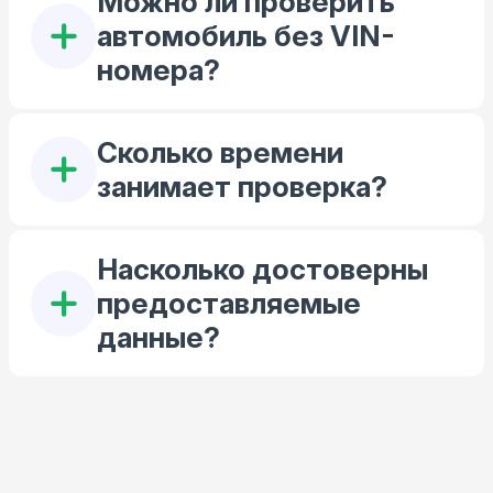
Можно ли проверить
тысяч!
Спасибо,
автомобиль без VIN-
что
номера?
помогли
избежать
ошибки.
Сколько времени
занимает проверка?
Насколько достоверны
предоставляемые
данные?