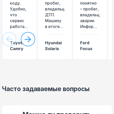
коду.
пробег,
понятно
Удобно,
владельцев,
– пробег,
что
ДТП.
владельцы,
сервис
Машину
аварии.
работает
в итоге
Информация
быстро,
купил,
совпала
без
теперь
с тем,
Toyota
Hyundai
Ford
сложностей.
спокойно
что
Camry
Solaris
Focus
Узнал,
езжу.
говорил
что
продавец,
пробег
так что
скручен,
купила
а машина
без
была в
сомнений.
серьезной
Сервис
Часто задаваемые вопросы
аварии.
удобный.
Чуть не
влетел
на сотни