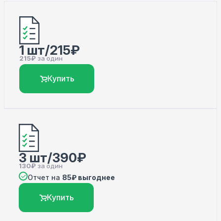
1 шт/215₽
215₽
за один
Купить
3 шт/390₽
130₽
за один
Отчет на
85₽ выгоднее
Купить