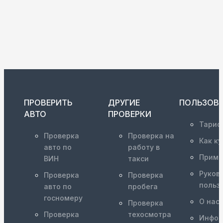
ПРОВЕРИТЬ
ДРУГИЕ
ПОЛЬЗОВ
АВТО
ПРОВЕРКИ
Тариф
Проверка
Проверка на
Как ку
авто по
работу в
Приме
ВИН
такси
Руков
Проверка
Проверка
польз
авто по
пробега
госномеру
О нас
Проверка
Проверка
техосмотра
Инфор