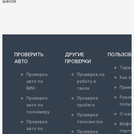
шасси
ПРОВЕРИТЬ
ДРУГИЕ
ПОЛЬЗОВ
АВТО
ПРОВЕРКИ
Тариф
Проверка
Проверка на
Как ку
авто по
работу в
Приме
ВИН
такси
Руков
Проверка
Проверка
польз
авто по
пробега
госномеру
О нас
Проверка
Проверка
техосмотра
Инфор
авто по
партн
Проверка