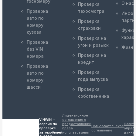
госномеру
О нас
Проверка
Проверка
техосмотра
Инфор
авто по
партн
Проверка
номеру
страховки
Функц
кузова
харак
Проверка на
Проверка
угон и розыск
Жизне
без VIN
Проверка на
номера
кредит
Проверка
Проверка
авто по
года выпуска
номеру
шасси
Проверка
собственника
Лицензионное
VINWIKI -
соглашение о
сервис по
предоставлении
Полити
Пользовательское
проверке
права
обрабо
соглашение
автомобилей
использования
данны