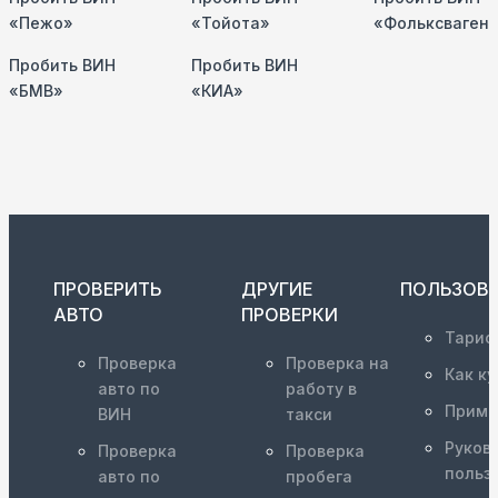
«Пежо»
«Тойота»
«Фольксваген
Пробить ВИН
Пробить ВИН
«БМВ»
«КИА»
ПРОВЕРИТЬ
ДРУГИЕ
ПОЛЬЗОВ
АВТО
ПРОВЕРКИ
Тариф
Проверка
Проверка на
Как ку
авто по
работу в
Приме
ВИН
такси
Руков
Проверка
Проверка
польз
авто по
пробега