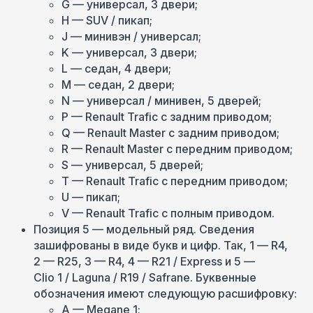
G — универсал, 3 двери;
H — SUV / пикап;
J — минивэн / универсал;
K — универсал, 3 двери;
L — седан, 4 двери;
M — седан, 2 двери;
N — универсал / минивен, 5 дверей;
P — Renault Trafic с задним приводом;
Q — Renault Master с задним приводом;
R — Renault Master с передним приводом;
S — универсал, 5 дверей;
T — Renault Trafic с передним приводом;
U — пикап;
V — Renault Trafic с полным приводом.
Позиция 5 — модельный ряд. Сведения
зашифрованы в виде букв и цифр. Так, 1 — R4,
2 — R25, 3 — R4, 4 — R21 / Express и 5 —
Clio 1 / Laguna / R19 / Safrane. Буквенные
обозначения имеют следующую расшифровку:
A — Megane 1;