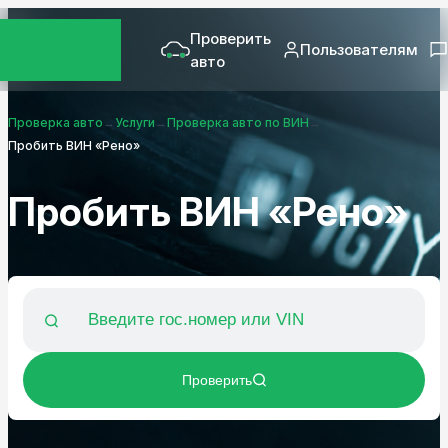
Проверить
Пользователям
авто
Проверка авто
→
Услуги
→
Проверка авто по ВИН
→
Пробить ВИН «Рено»
Пробить ВИН «Рено»