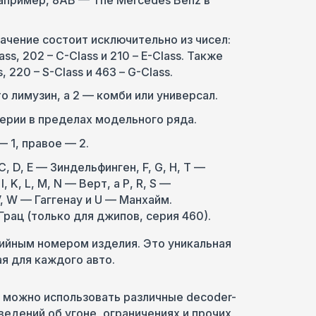
Например, 8AB — The Mercedes Benz в
ачение состоит исключительно из чисел:
ass, 202 – C-Сlass и 210 – E-Сlass. Также
 220 – S-Сlass и 463 – G-Сlass.
о лимузин, а 2 — комби или универсал.
серии в пределах модельного ряда.
 1, правое — 2.
, D, E — Зиндельфинген, F, G, H, T —
 K, L, M, N — Верт, а Р, R, S —
 W — Гаггенау и U — Манхайм.
рац (только для джипов, серия 460).
рийным номером изделия. Это уникальная
я для каждого авто.
 можно использовать различные decoder-
едений об угоне, ограничениях и прочих