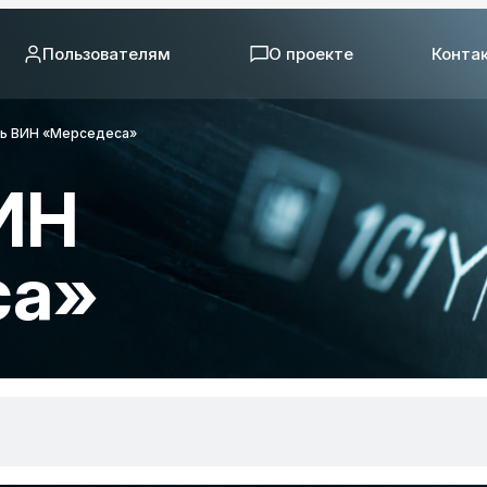
Пользователям
О проекте
Конта
ь ВИН «Мерседеса»
ИН
са»