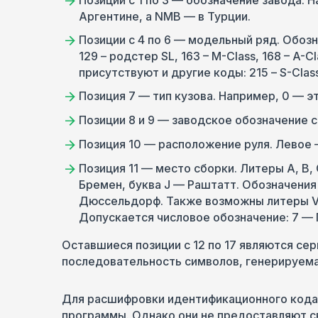
Позиции с 1 по 3 — обозначение завода. 
Аргентине, а NMB — в Турции.
Позиции с 4 по 6 — модельный ряд. Обозн
129 – родстер SL, 163 – M-Сlass, 168 – A-Сl
присутствуют и другие коды: 215 – S-Сlass,
Позиция 7 — тип кузова. Например, 0 — эт
Позиции 8 и 9 — заводское обозначение 
Позиция 10 — расположение руля. Левое —
Позиция 11 — место сборки. Литеры А, B, C
Бремен, буква J — Раштатт. Обозначения I,
Дюссельдорф. Также возможны литеры V,
Допускается числовое обозначение: 7 — Г
Оставшиеся позиции с 12 по 17 являются се
последовательность символов, генерируема
Для расшифровки идентификационного кода
программы. Однако они не предоставляют св