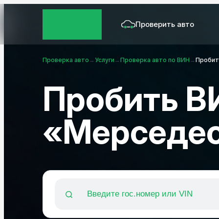
Проверить авто
Проверка авто
→
Услуги
→
Проверка авто по ВИН
→
Пробит
Пробить В
«Мерседе