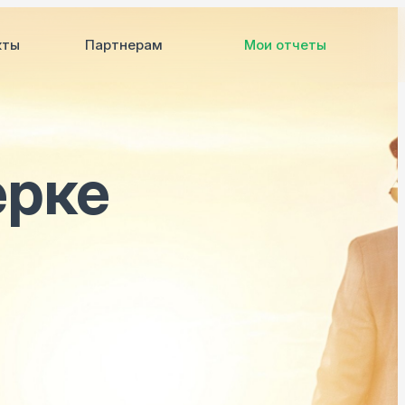
кты
Партнерам
Мои отчеты
ерке