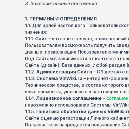
3. Заключительные положения
1. ТЕРМИНЫ И ОПРЕДЕЛЕНИЯ
1.1. Для целей настоящего Пользовательск
значения:
1.1.1.
Сайт
– интернет-ресурс, размещенный 
Пользователям возможность получить сведе
данные, позволяющие Пользователю минимиз
Под Сайтом в зависимости от контекста по
Сайта (дизайн), База данных, любой раздел
1.1.2.
Администрация Сайта
– Общество с о
1.1.3.
Система VinWiki.ru
– интернет-решени
Техническом средстве, в состав которого в
иные элементы, указанные в настоящем сог
1.1.4.
Лицензионное соглашение
–
соглаше
невозможно использование Системы VinWiki.
1.1.5.
Политика обработки данных VinWiki.r
Сайте с целью регистрации Личного кабинета
Пользователю запрещается пользование Сайт