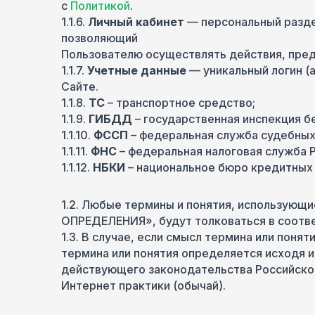
с
Политикой
.
1.1.6.
Личный кабинет
— персональный разде
позволяющий
Пользователю осуществлять действия, пре
1.1.7.
Учетные данные
— уникальный логин (
Сайте.
1.1.8.
ТС
– транспортное средство;
1.1.9.
ГИБДД
– государственная инспекция 
1.1.10.
ФССП
– федеральная служба судебных
1.1.11.
ФНС
– федеральная налоговая служба 
1.1.12.
НБКИ
– национальное бюро кредитных 
1.2. Любые термины и понятия, использую
ОПРЕДЕЛЕНИЯ», будут толковаться в соотве
1.3. В случае, если смысл термина или пон
термина или понятия определяется исходя 
действующего законодательства Российско
Интернет практики (обычай).