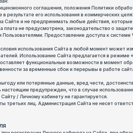
зан:
ицензионного соглашения, положения Политики обработк
ые в результате его использования в коммерческих целя
на Сайте и не предпринимать любые действия, которые
айта плата не предусмотрена, законодательство о защит
Пользователями. Предоставление доступа к системе V
условия использования Сайта в любой момент может из
елей. Использование Сайта предлагается в режиме «как
оставляет функциональные возможности в момент обр
венности за временные сбои и перерывы в работе сайта
году или потерянные данные, вред чести, достоинств
ь настоящим предупрежден, что в случае использовани
Сайту / Личному кабинету не гарантируется.
йты третьих лиц. Администрация Сайта не несет ответс
ЛЯ
ru, при регистрации Личного кабинета на Сайте, при о