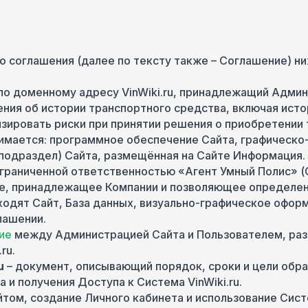
ого соглашения (далее по тексту также – Соглашение)
по доменному адресу VinWiki.ru, принадлежащий Адми
ния об истории транспортного средства, включая исто
ировать риски при принятии решения о приобретении 
нимается: программное обеспечение Сайта, графическо
 (подраздел) Сайта, размещённая на Сайте Информация.
граниченной ответственностью «Агент Умный Полис» (
е, принадлежащее Компании и позволяющее определен
ходят Сайт, База данных, визуально-графическое офор
лашении.
ние
между Администрацией Сайта и Пользователем, раз
ru.
u
– документ, описывающий порядок, сроки и цели обр
 и получения Доступа к Система VinWiki.ru.
ом, создание Личного кабинета и использование Систе