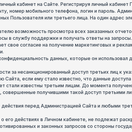
 личный кабинет на Сайте. Регистрируя личный кабинет
ту, номер мобильного телефона, логин и пароль. Адми
нных Пользователя или третьего лица. На один адрес э
ателю возможность просмотра всех заказанных отчетов
сы в службу поддержки и получать ответы на запросы.
дает свое согласие на получение маркетинговых и рекл
и.
 конфиденциальность данных, которые он использовал д
ости за несанкционированный доступ третьих лиц к ук
Сайта, если ему стало известно, что данные доступа 
нет стали известны третьим лицам. До момента получе
, совершенные получившими такой доступ третьими л
е действия перед Администрацией Сайта и любыми тре
я о его действиях в Личном кабинете, не подлежат рас
отивированных и законных запросов со стороны госуда