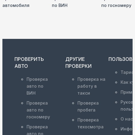
автомобиля
по ВИН
по госномеру
ПРОВЕРИТЬ
ДРУГИЕ
ПОЛЬЗОВ
АВТО
ПРОВЕРКИ
Тариф
Проверка
Проверка на
Как ку
авто по
работу в
Приме
ВИН
такси
Руков
Проверка
Проверка
польз
авто по
пробега
госномеру
О нас
Проверка
Проверка
техосмотра
Инфор
авто по