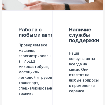
Работа с
Наличие
любыми авто
службы
поддержки
Проверяем все
машины,
Наши
зарегистрированные
консультанты
в ГИБДД:
всегда на
микроавтобусы,
связи. Они
мотоциклы,
ответят на
легковой и грузовой
любые вопросы
транспорт,
о применении
специализированная
сервиса.
техника.