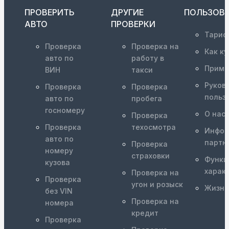
ПРОВЕРИТЬ
ДРУГИЕ
ПОЛЬЗОВ
АВТО
ПРОВЕРКИ
Тариф
Проверка
Проверка на
Как ку
авто по
работу в
Приме
ВИН
такси
Руков
Проверка
Проверка
польз
авто по
пробега
госномеру
О нас
Проверка
Проверка
техосмотра
Инфор
авто по
партн
Проверка
номеру
страховки
Функц
кузова
харак
Проверка на
Проверка
угон и розыск
Жизне
без VIN
Проверка на
номера
кредит
Проверка