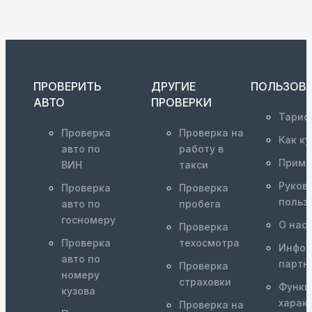
ПРОВЕРИТЬ
ДРУГИЕ
ПОЛЬЗОВ
АВТО
ПРОВЕРКИ
Тариф
Проверка
Проверка на
Как ку
авто по
работу в
Приме
ВИН
такси
Руков
Проверка
Проверка
польз
авто по
пробега
госномеру
О нас
Проверка
Проверка
техосмотра
Инфор
авто по
партн
Проверка
номеру
страховки
Функц
кузова
харак
Проверка на