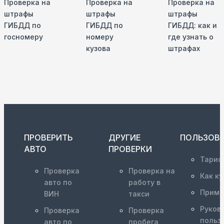
Проверка на
Проверка на
Проверка на
штрафы
штрафы
штрафы
ГИБДД по
ГИБДД по
ГИБДД: как и
госномеру
номеру
где узнать о
кузова
штрафах
ПРОВЕРИТЬ
ДРУГИЕ
ПОЛЬЗОВ
АВТО
ПРОВЕРКИ
Тариф
Проверка
Проверка на
Как ку
авто по
работу в
Приме
ВИН
такси
Руков
Проверка
Проверка
польз
авто по
пробега