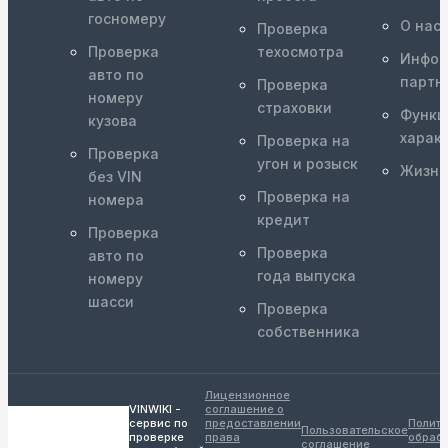
госномеру
О нас
Проверка
Проверка
техосмотра
Инфор
авто по
партн
Проверка
номеру
страховки
Функц
кузова
харак
Проверка на
Проверка
угон и розыск
Жизне
без VIN
Проверка на
номера
кредит
Проверка
Проверка
авто по
года выпуска
номеру
шасси
Проверка
собственника
Лицензионное
VINWIKI -
соглашение о
сервис по
предоставлении
Полити
Пользовательское
проверке
права
обрабо
соглашение