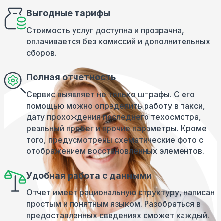
Выгодные тарифы
Стоимость услуг доступна и прозрачна,
оплачивается без комиссий и дополнительных
сборов.
Полная отчетность
Сервис выявляет не только штрафы. С его
помощью можно определить работу в такси,
дату прохождения последнего техосмотра,
реальный пробег и прочие параметры. Кроме
того, предусмотрены схематические фото с
отображением восстановленных элементов.
Удобная работа с данными
Отчет имеет рациональную структуру, написан
простым и понятным языком. Разобраться в
предоставленных сведениях сможет каждый.