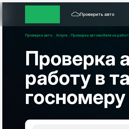
Проверить авто
Проверка авто
→
Услуги
→
Проверка автомобиля на работу
Проверка а
работу в т
госномеру