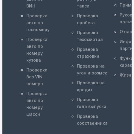
Приме
ВИН
такси
Руков
Проверка
Проверка
польз
авто по
пробега
госномеру
О нас
Проверка
Проверка
техосмотра
Инфор
авто по
партн
Проверка
номеру
страховки
Функц
кузова
харак
Проверка на
Проверка
угон и розыск
Жизне
без VIN
Проверка на
номера
кредит
Проверка
Проверка
авто по
года выпуска
номеру
шасси
Проверка
собственника