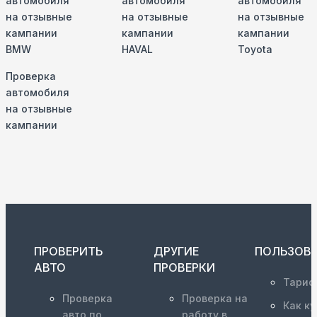
автомобиля
автомобиля
автомобиля
на отзывные
на отзывные
на отзывные
кампании
кампании
кампании
BMW
HAVAL
Toyota
Проверка
автомобиля
на отзывные
кампании
ПРОВЕРИТЬ
ДРУГИЕ
ПОЛЬЗОВ
АВТО
ПРОВЕРКИ
Тариф
Проверка
Проверка на
Как ку
авто по
работу в